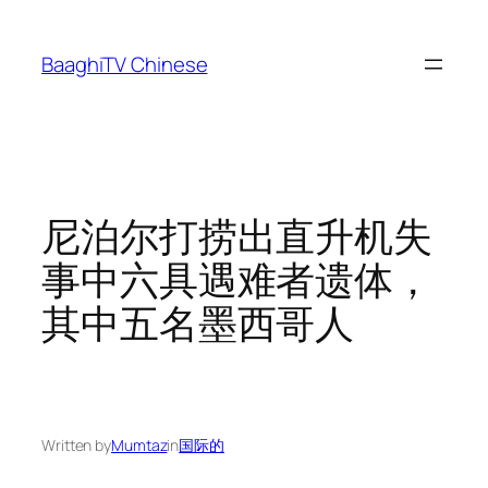
Skip
to
BaaghiTV Chinese
content
尼泊尔打捞出直升机失
事中六具遇难者遗体，
其中五名墨西哥人
Written by
Mumtaz
in
国际的