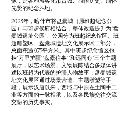
像，是各地游客凭吊古城、感悟历史、缅怀
先贤的纪念胜地。
2023年，喀什市将盘橐城（原班超纪念公
园）与班超侯府相结合，整体改造提升为“盘
橐城遗址公园”。公园分为班超纪念馆区、班
超雕塑区、盘橐城遗址文化展示区三部分，
总面积逾9万平方米。其中班超纪念馆区包
括“万里护疆”“盘橐往事”“和远同心”三个主题
展厅，以艺术场景、文物展陈结合多媒体讲
述以班超为代表的护疆人物故事；盘橐城遗
址文化展区通过场景营造、主题雕塑等手
段，展示汉唐以来，西域与中原在土陶手工
业等方面的一脉相承，以及各民族交往交流
交融的历史事实。