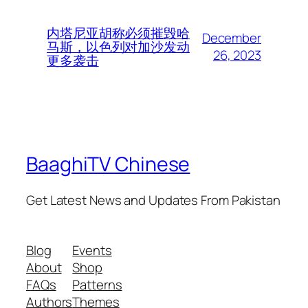
内塔尼亚胡称必须摧毁哈
December
马斯，以色列对加沙发动
26, 2023
更多袭击
BaaghiTV Chinese
Get Latest News and Updates From Pakistan
Blog
Events
About
Shop
FAQs
Patterns
Authors
Themes