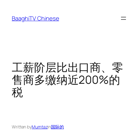
Skip
to
BaaghiTV Chinese
content
工薪阶层比出口商、零
售商多缴纳近200%的
税
Written by
Mumtaz
in
国际的