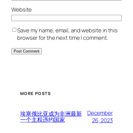
Website
Save my name, email, and website in this
browser for the next time I comment.
MORE POSTS
December
埃塞俄比亚成为非洲最新
一个主权违约国家
26, 2023