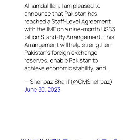
Alhamdulillah, I am pleased to
announce that Pakistan has
reached a Staff-Level Agreement
with the IMF on a nine-month US$3
billion Stand-By Arrangement. This
Arrangement will help strengthen
Pakistan’s foreign exchange
reserves, enable Pakistan to
achieve economic stability, and…
— Shehbaz Sharif (@CMShehbaz)
June 30, 2023