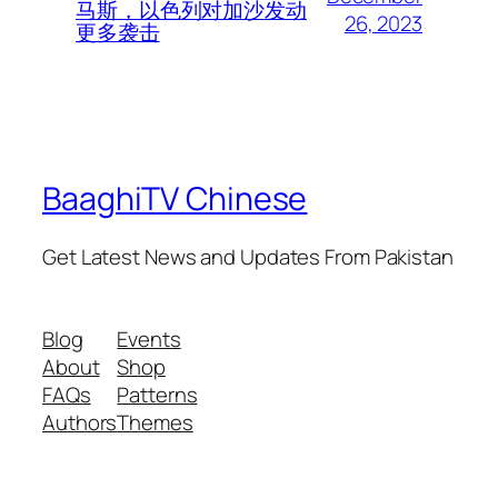
马斯，以色列对加沙发动
26, 2023
更多袭击
BaaghiTV Chinese
Get Latest News and Updates From Pakistan
Blog
Events
About
Shop
FAQs
Patterns
Authors
Themes