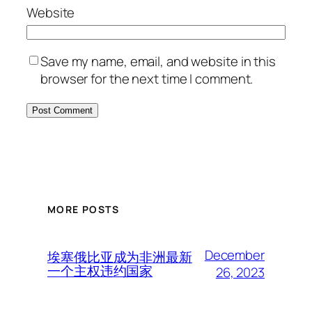
Website
Save my name, email, and website in this
browser for the next time I comment.
MORE POSTS
December
埃塞俄比亚成为非洲最新
一个主权违约国家
26, 2023