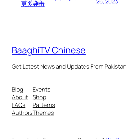
26, 2023
更多袭击
BaaghiTV Chinese
Get Latest News and Updates From Pakistan
Blog
Events
About
Shop
FAQs
Patterns
Authors
Themes