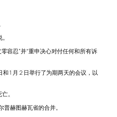
。
说。
主义零容忍”并“重申决心对付任何和所有诉
和 1 月 2 日举行了为期两天的会议，以
死亡。
伯尔普赫图赫瓦省的合并。