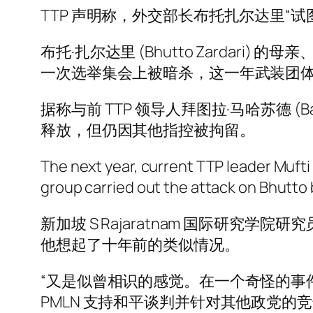
TTP 声明称，外交部长布托扎尔达里“
布托·扎尔达里 (Bhutto Zardari) 的
一次选举集会上被暗杀，这一年武装团
据称与前 TTP 领导人拜图拉·马哈苏德 (B
释放，但仍因其他指控被拘留。
The next year, current TTP leader Mufti
group carried out the attack on Bhutto 
新加坡 S Rajaratnam 国际研究学院
他想起了十年前的类似情况。
“又是似曾相识的感觉。在一个奇怪的事件中，十
PMLN 支持和平谈判并针对其他政党的