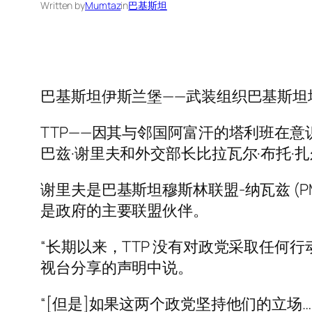
Written by
Mumtaz
in
巴基斯坦
巴基斯坦伊斯兰堡——武装组织巴基斯坦塔利
TTP——因其与邻国阿富汗的塔利班在
巴兹·谢里夫和外交部长比拉瓦尔·布托·
谢里夫是巴基斯坦穆斯林联盟-纳瓦兹 (PML-N
是政府的主要联盟伙伴。
“长期以来，TTP 没有对政党采取任何行动，”T
视台分享的声明中说。
“[但是]如果这两个政党坚持他们的立