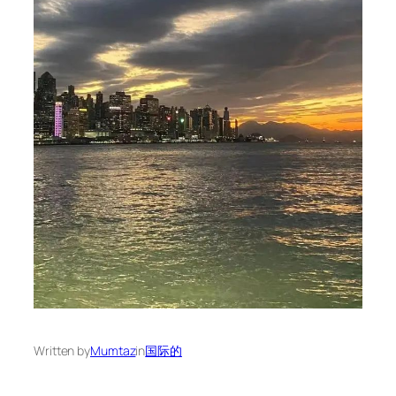
Written by
Mumtaz
in
国际的