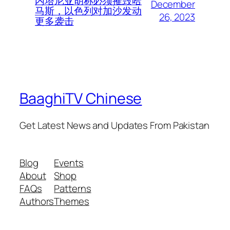
内塔尼亚胡称必须摧毁哈
December
马斯，以色列对加沙发动
26, 2023
更多袭击
BaaghiTV Chinese
Get Latest News and Updates From Pakistan
Blog
Events
About
Shop
FAQs
Patterns
Authors
Themes