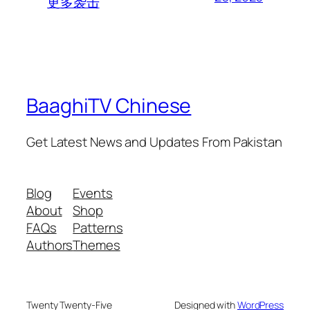
更多袭击
BaaghiTV Chinese
Get Latest News and Updates From Pakistan
Blog
Events
About
Shop
FAQs
Patterns
Authors
Themes
Twenty Twenty-Five
Designed with
WordPress