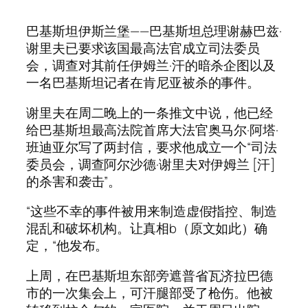
巴基斯坦伊斯兰堡——巴基斯坦总理谢赫巴兹·
谢里夫已要求该国最高法官成立司法委员
会，调查对其前任伊姆兰·汗的暗杀企图以及
一名巴基斯坦记者在肯尼亚被杀的事件。
谢里夫在周二晚上的一条推文中说，他已经
给巴基斯坦最高法院首席大法官奥马尔·阿塔·
班迪亚尔写了两封信，要求他成立一个“司法
委员会，调查阿尔沙德·谢里夫对伊姆兰 [汗]
的杀害和袭击”。
“这些不幸的事件被用来制造虚假指控、制造
混乱和破坏机构。让真相b（原文如此）确
定，“他发布。
上周，在巴基斯坦东部旁遮普省瓦济拉巴德
市的一次集会上，可汗腿部受了枪伤。他被