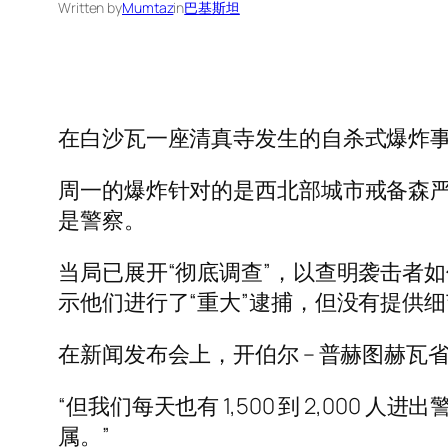
Written by
Mumtaz
in
巴基斯坦
在白沙瓦一座清真寺发生的自杀式爆炸
周一的爆炸针对的是西北部城市戒备森严
是警察。
当局已展开“彻底调查”，以查明袭击者
示他们进行了“重大”逮捕，但没有提供
在新闻发布会上，开伯尔 – 普赫图赫瓦省警
“但我们每天也有 1,500 到 2,000
属。”