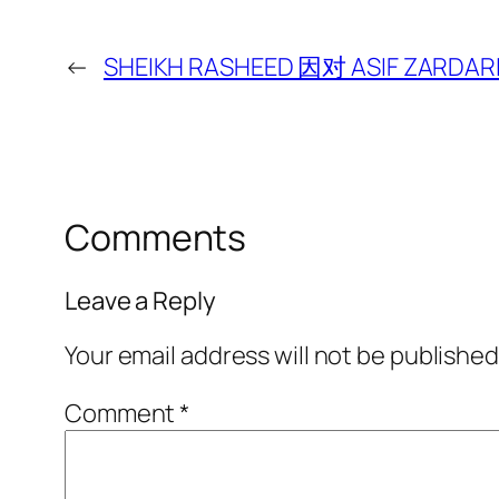
←
SHEIKH RASHEED 因对 ASIF ZA
Comments
Leave a Reply
Your email address will not be published
Comment
*