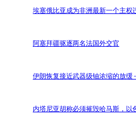
埃塞俄比亚成为非洲最新一个主权
阿塞拜疆驱逐两名法国外交官
伊朗恢复接近武器级铀浓缩的放缓 – 
内塔尼亚胡称必须摧毁哈马斯，以