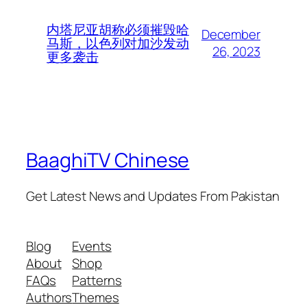
内塔尼亚胡称必须摧毁哈
December
马斯，以色列对加沙发动
26, 2023
更多袭击
BaaghiTV Chinese
Get Latest News and Updates From Pakistan
Blog
Events
About
Shop
FAQs
Patterns
Authors
Themes