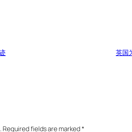
迹
英国
.
Required fields are marked
*