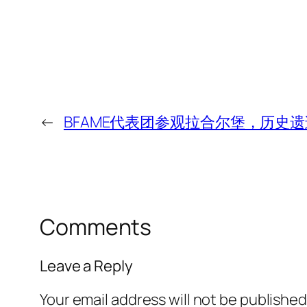
←
BFAME代表团参观拉合尔堡，历史遗
Comments
Leave a Reply
Your email address will not be published