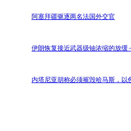
阿塞拜疆驱逐两名法国外交官
伊朗恢复接近武器级铀浓缩的放缓 – 
内塔尼亚胡称必须摧毁哈马斯，以