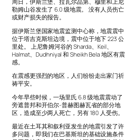
周日，伊斯兰堡、拉瓦尔品第、穆里和上尼
勒姆山谷发生了 6.0 级地震。 没有人员伤亡
或财产损失的报告。
据伊斯兰堡国家地震监测中心称，地震震中
位于塔吉克斯坦边境，震中位于地下 223 公
里处。 上尼鲁姆河谷的 Sharda、Keil、
Halmat、Dudhniyal 和 Sheikh Bela 地区有震
感。
在震感更强烈的地区，人们纷纷走出家门祈
祷平安。
今年早些时候，一场里氏 6.8 级地震震动了
旁遮普邦和开伯尔-普赫图赫瓦省的部分地
区，造成至少两人死亡，另有 180 人受伤。
最近在土耳其和叙利亚发生的地震引发了许
多问题，即我们在巴基斯坦的基础设施条件