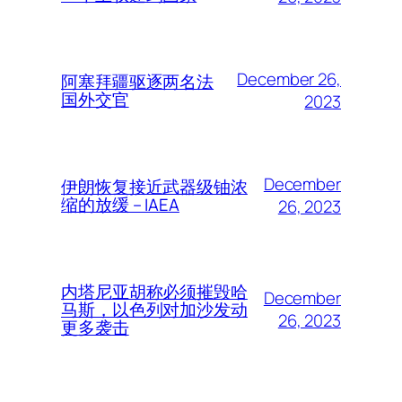
December 26,
阿塞拜疆驱逐两名法
国外交官
2023
December
伊朗恢复接近武器级铀浓
缩的放缓 – IAEA
26, 2023
内塔尼亚胡称必须摧毁哈
December
马斯，以色列对加沙发动
26, 2023
更多袭击