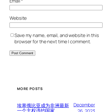
Email
*
Website
Save my name, email, and website in this
browser for the next time I comment.
MORE POSTS
December
埃塞俄比亚成为非洲最新
一个主权违约国家
26, 2023