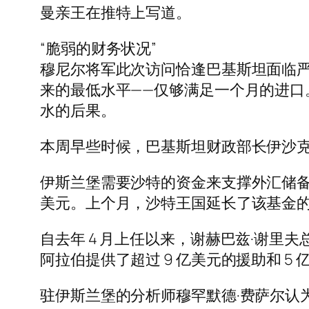
曼亲王在推特上写道。
“脆弱的财务状况”
穆尼尔将军此次访问恰逢巴基斯坦面临严重的
来的最低水平——仅够满足一个月的进口
水的后果。
本周早些时候，巴基斯坦财政部长伊沙
伊斯兰堡需要沙特的资金来支撑外汇储备并确
美元。上个月，沙特王国延长了该基金
自去年 4 月上任以来，谢赫巴兹·谢里夫
阿拉伯提供了超过 9 亿美元的援助和 5
驻伊斯兰堡的分析师穆罕默德·费萨尔认