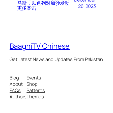
马斯，以色列对加沙发动
26, 2023
更多袭击
BaaghiTV Chinese
Get Latest News and Updates From Pakistan
Blog
Events
About
Shop
FAQs
Patterns
Authors
Themes