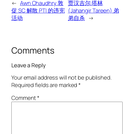
←
Awn Chaudhry 敦
贾汉吉尔·塔林
促 SC 解散 PTI 的违宪
(Jahangir Tareen) 弟
活动
弟自杀
→
Comments
Leave a Reply
Your email address will not be published.
Required fields are marked
*
Comment
*