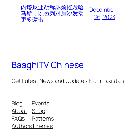
内塔尼亚胡称必须摧毁哈
December
马斯，以色列对加沙发动
26, 2023
更多袭击
BaaghiTV Chinese
Get Latest News and Updates From Pakistan
Blog
Events
About
Shop
FAQs
Patterns
Authors
Themes