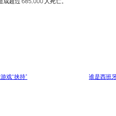
超过 685,000 人死亡。
游戏“挟持”
谁是西班