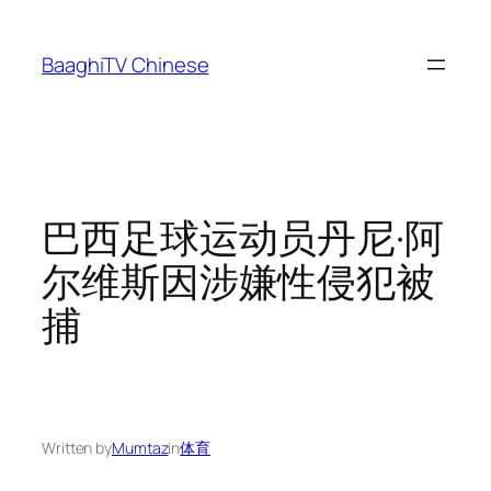
Skip
to
BaaghiTV Chinese
content
巴西足球运动员丹尼·阿
尔维斯因涉嫌性侵犯被
捕
Written by
Mumtaz
in
体育