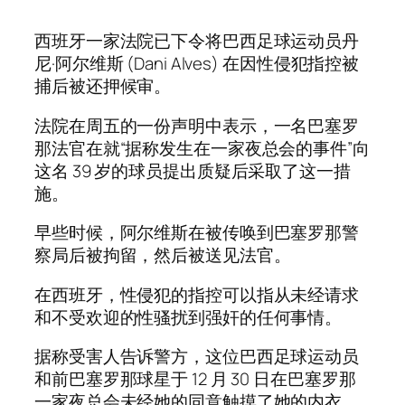
西班牙一家法院已下令将巴西足球运动员丹
尼·阿尔维斯 (Dani Alves) 在因性侵犯指控被
捕后被还押候审。
法院在周五的一份声明中表示，一名巴塞罗
那法官在就“据称发生在一家夜总会的事件”向
这名 39 岁的球员提出质疑后采取​​了这一措
施。
早些时候，阿尔维斯在被传唤到巴塞罗那警
察局后被拘留，然后被送见法官。
在西班牙，性侵犯的指控可以指从未经请求
和不受欢迎的性骚扰到强奸的任何事情。
据称受害人告诉警方，这位巴西足​​球运动员
和前巴塞罗那球星于 12 月 30 日在巴塞罗那
一家夜总会未经她的同意触摸了她的内衣。