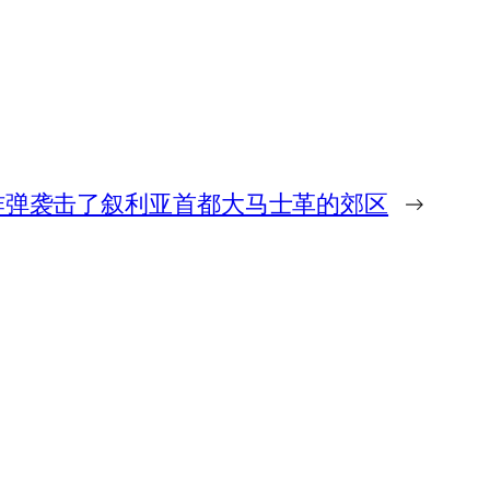
炸弹袭击了叙利亚首都大马士革的郊区
→