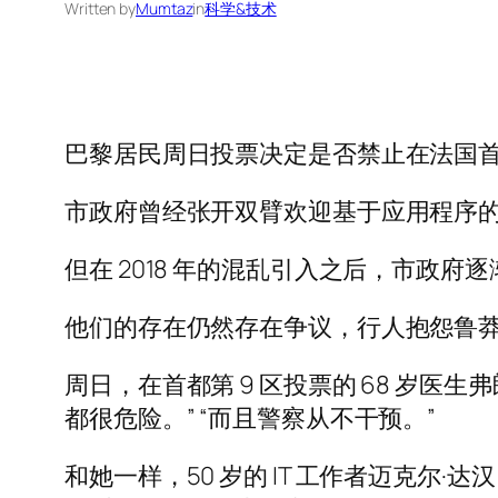
Written by
Mumtaz
in
科学&技术
巴黎居民周日投票决定是否禁止在法国
市政府曾经张开双臂欢迎基于应用程序
但在 2018 年的混乱引入之后，市
他们的存在仍然存在争议，行人抱怨鲁莽
周日，在首都第 9 区投票的 68 岁医生弗朗
都很危险。” “而且警察从不干预。”
和她一样，50 岁的 IT 工作者迈克尔·达