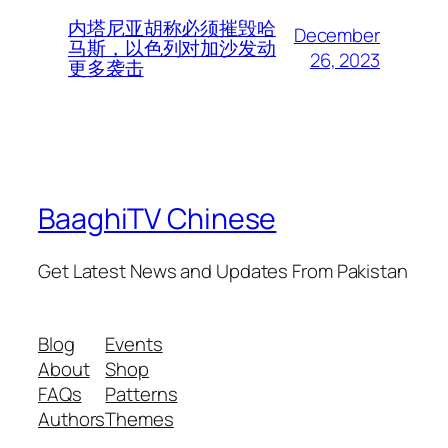
内塔尼亚胡称必须摧毁哈
December
马斯，以色列对加沙发动
26, 2023
更多袭击
BaaghiTV Chinese
Get Latest News and Updates From Pakistan
Blog
Events
About
Shop
FAQs
Patterns
Authors
Themes