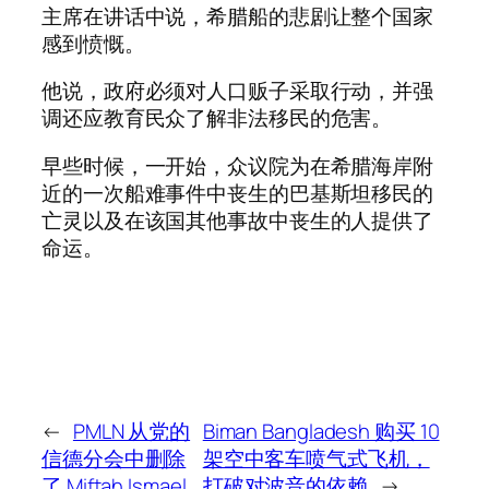
主席在讲话中说，希腊船的悲剧让整个国家
感到愤慨。
他说，政府必须对人口贩子采取行动，并强
调还应教育民众了解非法移民的危害。
早些时候，一开始，众议院为在希腊海岸附
近的一次船难事件中丧生的巴基斯坦移民的
亡灵以及在该国其他事故中丧生的人提供了
命运。
←
PMLN 从党的
Biman Bangladesh 购买 10
信德分会中删除
架空中客车喷气式飞机，
了 Miftah Ismael
打破对波音的依赖
→