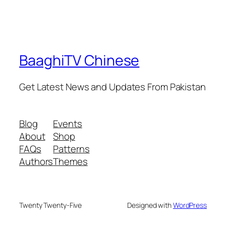
BaaghiTV Chinese
Get Latest News and Updates From Pakistan
Blog
Events
About
Shop
FAQs
Patterns
Authors
Themes
Twenty Twenty-Five
Designed with
WordPress