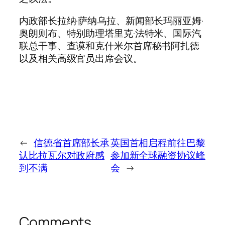
内政部长拉纳·萨纳乌拉、新闻部长玛丽亚姆·
奥朗则布、特别助理塔里克·法特米、国际汽
联总干事、查谟和克什米尔首席秘书阿扎德
以及相关高级官员出席会议。
←
信德省首席部长承
英国首相启程前往巴黎
认比拉瓦尔对政府感
参加新全球融资协议峰
到不满
会
→
Comments