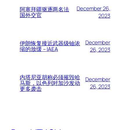
December 26,
阿塞拜疆驱逐两名法
国外交官
2023
December
伊朗恢复接近武器级铀浓
缩的放缓 – IAEA
26, 2023
内塔尼亚胡称必须摧毁哈
December
马斯，以色列对加沙发动
26, 2023
更多袭击