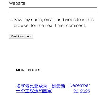
Website
Save my name, email, and website in this
browser for the next time I comment.
MORE POSTS
December
埃塞俄比亚成为非洲最新
一个主权违约国家
26, 2023