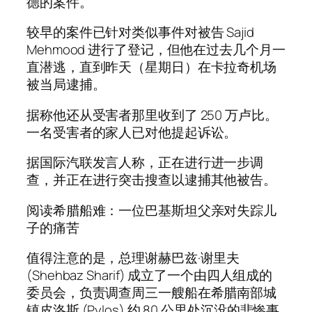
德的案件。
较早的案件已针对类似事件对被告 Sajid
Mehmood 进行了登记，但他在过去几个月一
直潜逃，直到昨天（星期日）在卡拉奇机场
被当局逮捕。
据称他还从受害者那里收到了 250 万卢比。
一名受害者的家人已对他提起诉讼。
据国际汽联发言人称，正在进行进一步调
查，并正在进行突击搜查以逮捕其他被告。
阅读希腊船难：一位巴基斯坦父亲对失踪儿
子的痛苦
值得注意的是，总理谢赫巴兹·谢里夫
(Shehbaz Sharif) 成立了一个由四人组成的
委员会，负责调查周三一艘船在希腊南部城
镇皮洛斯 (Pylos) 约 80 公里处沉没的悲惨事