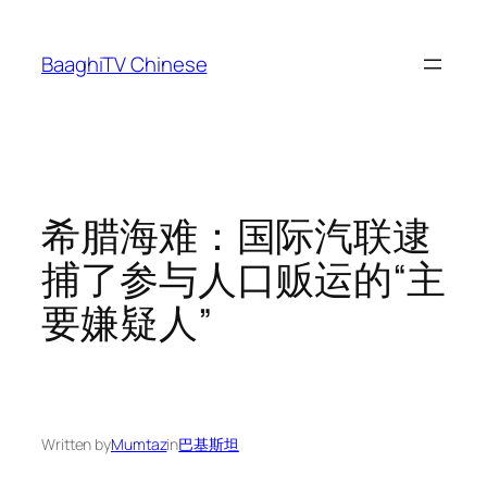
Skip
to
BaaghiTV Chinese
content
希腊海难：国际汽联逮
捕了参与人口贩运的“主
要嫌疑人”
Written by
Mumtaz
in
巴基斯坦