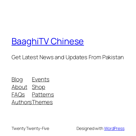
BaaghiTV Chinese
Get Latest News and Updates From Pakistan
Blog
Events
About
Shop
FAQs
Patterns
Authors
Themes
Twenty Twenty-Five
Designed with
WordPress