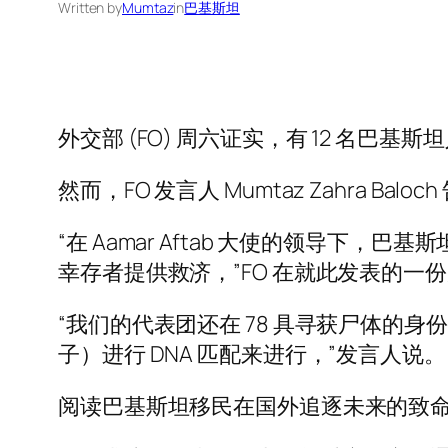
Written by
Mumtaz
in
巴基斯坦
外交部 (FO) 周六证实，有 12 名
然而，FO 发言人 Mumtaz Zahra
“在 Aamar Aftab 大使的领导
幸存者提供救济，”FO 在就此发表的一
“我们的代表团还在 78 具寻获尸体的
子）进行 DNA 匹配来进行，”发言人说。
阅读巴基斯坦移民在国外追逐未来的致命