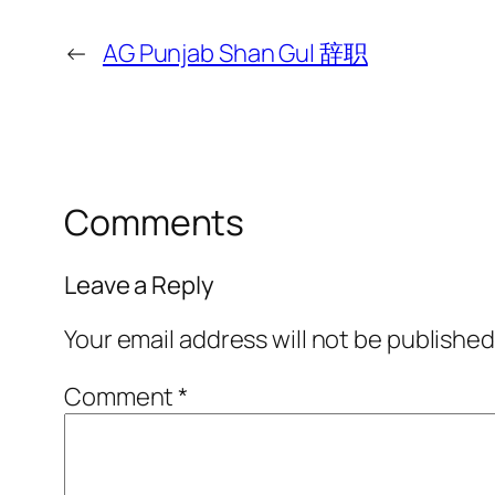
←
AG Punjab Shan Gul 辞职
Comments
Leave a Reply
Your email address will not be published
Comment
*