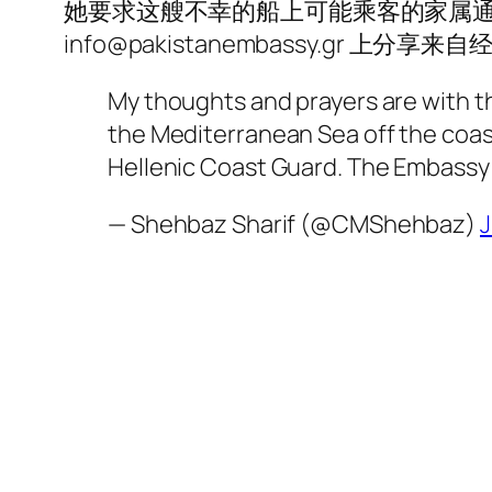
她要求这艘不幸的船上可能乘客的家属通过
info@pakistanembassy.gr 
My thoughts and prayers are with th
the Mediterranean Sea off the coast
Hellenic Coast Guard. The Embassy 
— Shehbaz Sharif (@CMShehbaz)
J