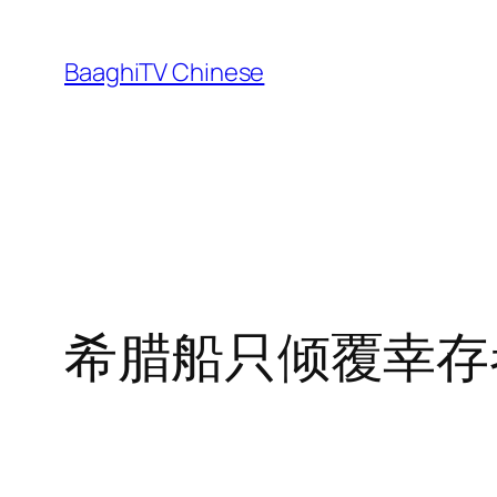
Skip
to
BaaghiTV Chinese
content
希腊船只倾覆幸存者