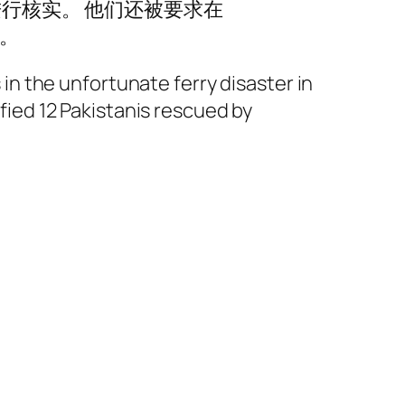
进行核实。 他们还被要求在
件。
in the unfortunate ferry disaster in
ied 12 Pakistanis rescued by