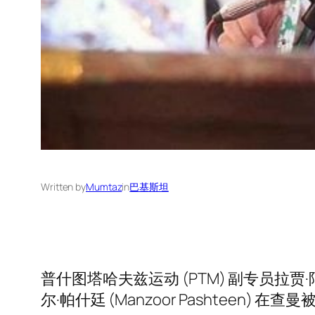
Written by
Mumtaz
in
巴基斯坦
普什图塔哈夫兹运动 (PTM) 副专员拉贾·阿塔
尔·帕什廷 (Manzoor Pashtee