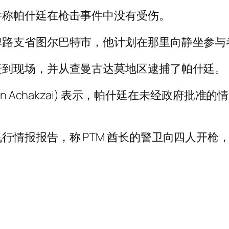
并称帕什廷在枪击事件中没有受伤。
俾路支省图尔巴特市，他计划在那里向静坐参与
赶到现场，并从查曼古达莫地区逮捕了帕什廷。
n Achakzai) 表示，帕什廷在未经政府批准
行情报报告，称 PTM 酋长的警卫向四人开枪