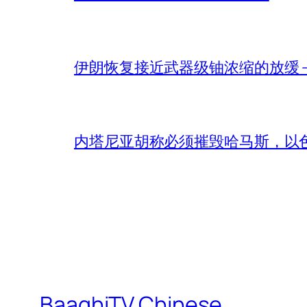
伊朗恢复接近武器级铀浓缩的放缓 – 
内塔尼亚胡称必须摧毁哈马斯，以
BaaghiTV Chinese