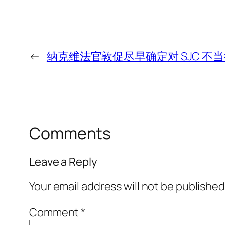
←
纳克维法官敦促尽早确定对 SJC 
Comments
Leave a Reply
Your email address will not be published
Comment
*