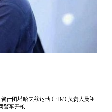
周一，普什图塔哈夫兹运动 (PTM) 负责人曼祖
向一辆警车开枪。