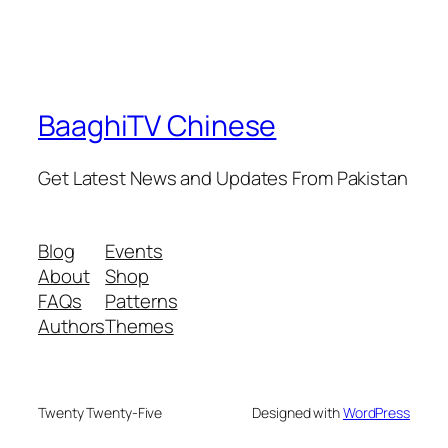
BaaghiTV Chinese
Get Latest News and Updates From Pakistan
Blog
Events
About
Shop
FAQs
Patterns
Authors
Themes
Twenty Twenty-Five
Designed with
WordPress