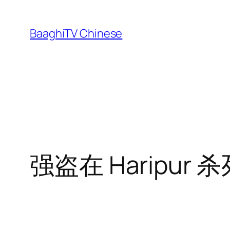
Skip
to
BaaghiTV Chinese
content
强盗在 Haripur