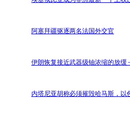
阿塞拜疆驱逐两名法国外交官
伊朗恢复接近武器级铀浓缩的放缓 – 
内塔尼亚胡称必须摧毁哈马斯，以