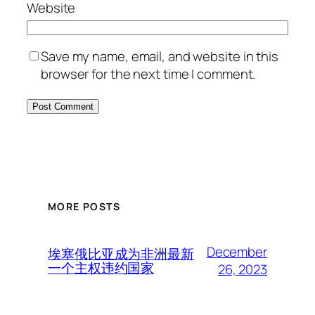
Website
Save my name, email, and website in this
browser for the next time I comment.
MORE POSTS
December
埃塞俄比亚成为非洲最新
一个主权违约国家
26, 2023