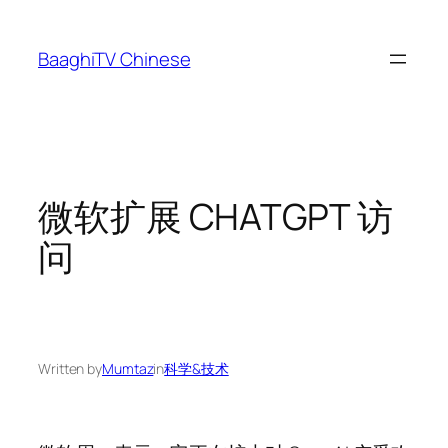
Skip
to
BaaghiTV Chinese
content
微软扩展 CHATGPT 访
问
Written by
Mumtaz
in
科学&技术