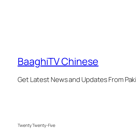
BaaghiTV Chinese
Get Latest News and Updates From Pak
Twenty Twenty-Five