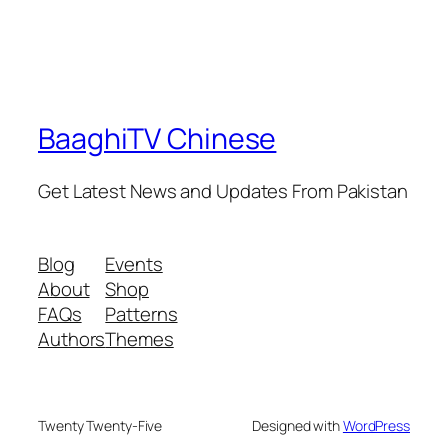
BaaghiTV Chinese
Get Latest News and Updates From Pakistan
Blog
Events
About
Shop
FAQs
Patterns
Authors
Themes
Twenty Twenty-Five
Designed with
WordPress