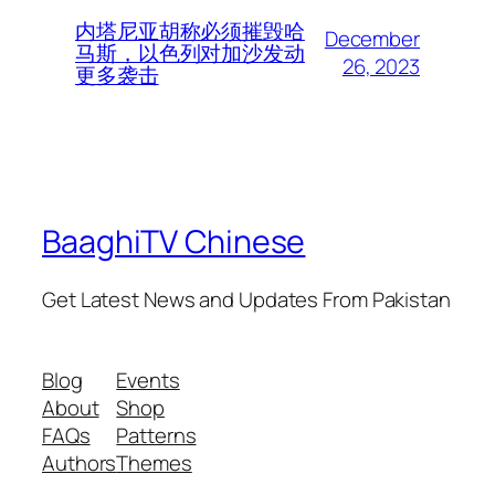
内塔尼亚胡称必须摧毁哈
December
马斯，以色列对加沙发动
26, 2023
更多袭击
BaaghiTV Chinese
Get Latest News and Updates From Pakistan
Blog
Events
About
Shop
FAQs
Patterns
Authors
Themes