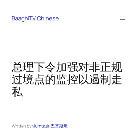
Skip
to
BaaghiTV Chinese
content
总理下令加强对非正规
过境点的监控以遏制走
私
Written by
Mumtaz
in
巴基斯坦