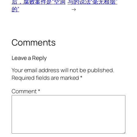
后，腐败案件是“空洞
与的说法“毫无根据”
的”
→
Comments
Leave a Reply
Your email address will not be published.
Required fields are marked
*
Comment
*