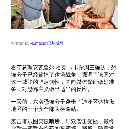
Written by
Mumtaz
in
巴基斯坦
看守总理安瓦鲁尔·哈克·卡卡尔周三确认，恐
怖分子已经输掉了这场战争，强调了该国对
这一威胁的坚定韧性，并向媒体保证做好准
备，对恐怖主义做出适当的反应。
一天前，六名恐怖分子袭击了迪汗区达拉班
地区的一个安全部队检查站。
袭击者试图突破哨所，导致袭击受挫，最终
导致一辆载有炸药的车辆撞上哨所，随后发