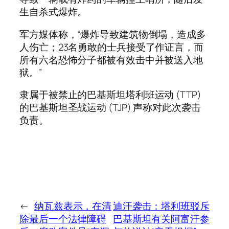
生自杀式爆炸。
军方媒体称，“爆炸导致建筑物倒塌，造成多
人伤亡；23名勇敢的士兵接受了作证言，而
所有六名恐怖分子都被有效击中并被送入地
狱。”
隶属于被禁止的巴基斯坦塔利班运动 (TTP)
的巴基斯坦圣战运动 (TJP) 声称对此次袭击
负责。
←
纳瓦兹表示，在清
迪汗袭击：塔利班驳斥
除最后一个法律障碍
巴基斯坦有关阿富汗参