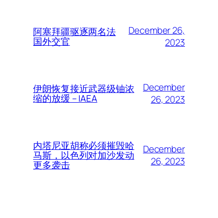
December 26,
阿塞拜疆驱逐两名法
国外交官
2023
December
伊朗恢复接近武器级铀浓
缩的放缓 – IAEA
26, 2023
内塔尼亚胡称必须摧毁哈
December
马斯，以色列对加沙发动
26, 2023
更多袭击