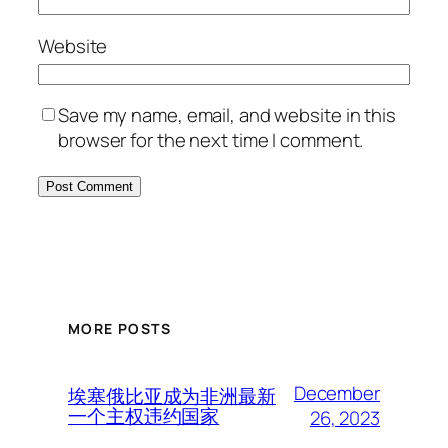
Website
Save my name, email, and website in this
browser for the next time I comment.
MORE POSTS
December
埃塞俄比亚成为非洲最新
一个主权违约国家
26, 2023