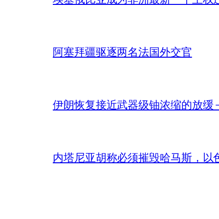
阿塞拜疆驱逐两名法国外交官
伊朗恢复接近武器级铀浓缩的放缓 – 
内塔尼亚胡称必须摧毁哈马斯，以