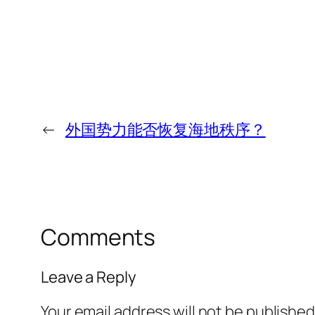
←
外国势力能否恢复海地秩序？
Comments
Leave a Reply
Your email address will not be published