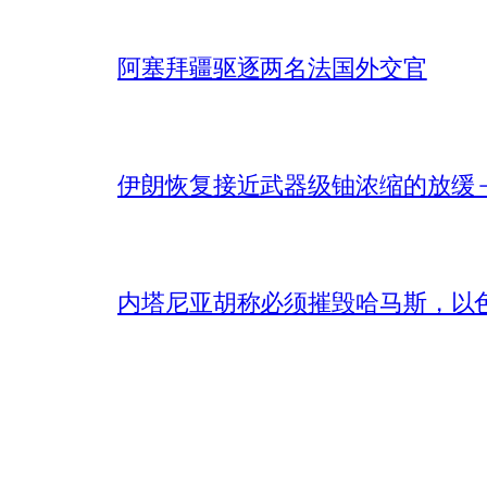
阿塞拜疆驱逐两名法国外交官
伊朗恢复接近武器级铀浓缩的放缓 – 
内塔尼亚胡称必须摧毁哈马斯，以