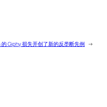
a 的 Giphy 损失开创了新的反垄断先例
→