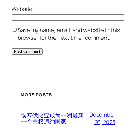
Website
Save my name, email, and website in this
browser for the next time I comment.
MORE POSTS
December
埃塞俄比亚成为非洲最新
一个主权违约国家
26, 2023