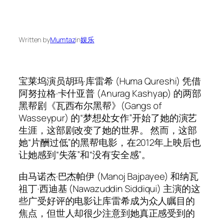
Written by
Mumtaz
in
娱乐
宝莱坞演员胡玛·库雷希 (Huma Qureshi) 凭借
阿努拉格·卡什亚普 (Anurag Kashyap) 的两部
黑帮剧《瓦西布尔黑帮》(Gangs of
Wasseypur) 的“梦想处女作”开始了她的演艺
生涯，这部剧改变了她的世界。 然而，这部
她“片酬过低”的黑帮电影，在2012年上映后也
让她感到“失落”和“没有安全感”。
由马诺杰·巴杰帕伊 (Manoj Bajpayee) 和纳瓦
祖丁·西迪基 (Nawazuddin Siddiqui) 主演的这
些广受好评的电影让库雷希成为众人瞩目的
焦点，但世人却很少注意到她真正感受到的