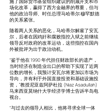
施了国际货币基金组织建议的削减开支和市
场化改革，赢得了西方金融界的尊重，但与
他的政治导师、时任总理马哈蒂尔·穆罕默德
的关系紧张。
随着两人关系的恶化，马哈蒂尔解雇了安瓦
尔，后者在因鸡奸和腐败指控入狱之前继续
领导反对政府的改革运动，这些指控在国内
外被批评为出于政治动机。
“鉴于他在 1990 年代担任财政部长的遗产，
当时经济在制造业出口的帮助下实现了近两
位数的增长，我预计安瓦尔将更加以市场为
导向，并有利于外国直接投资和基础设施投
资，”教授尼亚兹阿萨杜拉 (Niaz Asadullah)
马来西亚莫纳什大学经济学博士告诉半岛电
视台。
“与过去的领导人相比，他将寻求全球一体