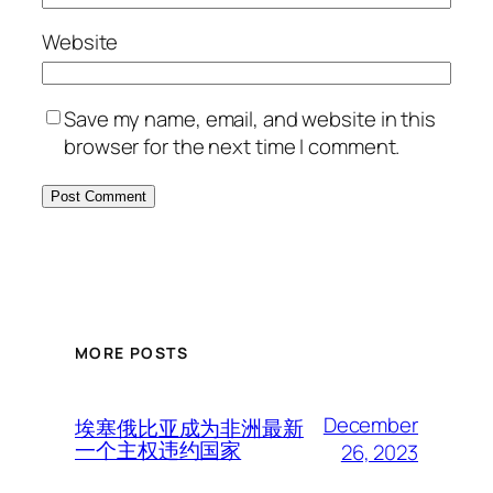
Website
Save my name, email, and website in this
browser for the next time I comment.
MORE POSTS
December
埃塞俄比亚成为非洲最新
一个主权违约国家
26, 2023