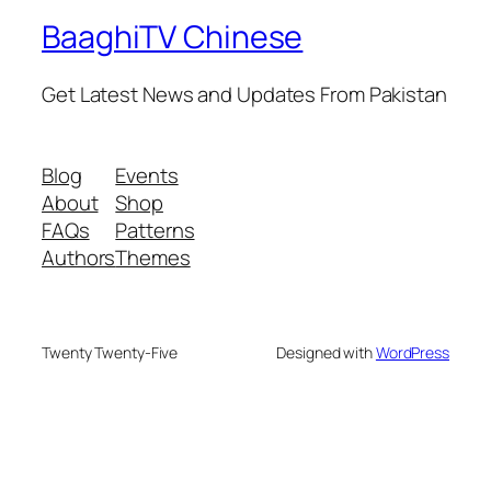
BaaghiTV Chinese
Get Latest News and Updates From Pakistan
Blog
Events
About
Shop
FAQs
Patterns
Authors
Themes
Twenty Twenty-Five
Designed with
WordPress