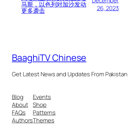
December
马斯，以色列对加沙发动
26, 2023
更多袭击
BaaghiTV Chinese
Get Latest News and Updates From Pakistan
Blog
Events
About
Shop
FAQs
Patterns
Authors
Themes