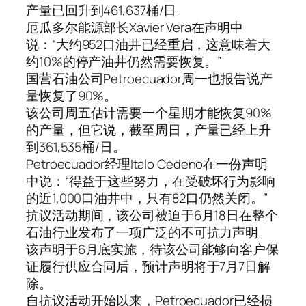
产量已回升到461,637桶/日。
厄瓜多尔能源部长Xavier Vera在声明中
说：“大约952口油井已经重启，这意味着大
约10%的停产油井仍然需要恢复。”
国营石油公司Petroecuador周一也报告说产
量恢复了90%。
该公司周五估计需要一个星期才能恢复90%
的产量，但它说，截至周日，产量已经上升
到361,535桶/日。
Petroecuador经理Italo Cedeno在一份声明
中说：“得益于这些努力，在受破坏行为影响
的近1,000口油井中，只有82口仍然关闭。”
抗议活动期间，该公司被迫于6月18日在整个
石油行业发布了一项广泛的不可抗力声明。
该声明于6月底实施，待该公司能够向客户保
证履行供应合同后，预计声明将于7月7日解
除。
自抗议活动开始以来，Petroecuador已经损