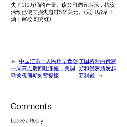
失了219万桶的产量。该公司周五表示，抗议
活动已使其损失超过5亿美元。(完) (编译 王
灿；审校 刘秀红)
←
中国汇市：人民币早盘创
英国将对白俄罗
一周高点后回吐涨幅，美调
斯和俄罗斯发起
降关税预期短暂提振
新制裁
→
Comments
Leave a Reply