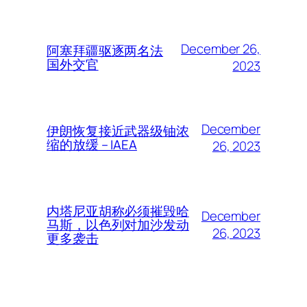
December 26,
阿塞拜疆驱逐两名法
国外交官
2023
December
伊朗恢复接近武器级铀浓
缩的放缓 – IAEA
26, 2023
内塔尼亚胡称必须摧毁哈
December
马斯，以色列对加沙发动
26, 2023
更多袭击