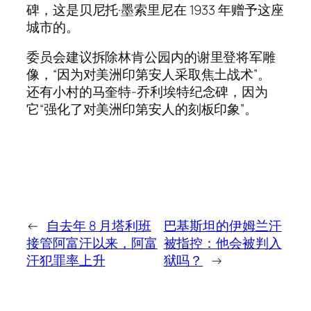
碑，这是贝尼托·墨索里尼在 1933 年赠予这座
城市的。
委员会建议拆除林肯公园内的谢里登将军雕
像，“因为对美洲印第安人采取焦土战术”。
还有小村的马奎特-乔利埃特纪念碑，因为
它“强化了对美洲印第安人的刻板印象”。
←
自去年 8 月塔利班
巴基斯坦的伊姆兰汗
接管阿富汗以来，阿富
被指控：他会被判入
汗犯罪率上升
狱吗？
→