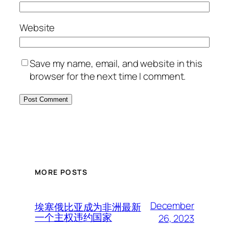
Website
Save my name, email, and website in this
browser for the next time I comment.
MORE POSTS
December
埃塞俄比亚成为非洲最新
一个主权违约国家
26, 2023