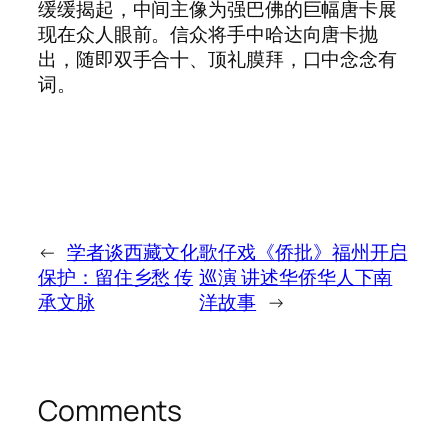
缓缓揭起，中间主像为强巴佛的巨幅唐卡展
现在众人眼前。信众将手中哈达向唐卡抛
出，随即双手合十、顶礼膜拜，口中念念有
词。
←
学者谈西藏文化
歌仔戏《侨批》福州开启
保护：留住乡愁 传
巡演 讲述华侨华人下南
承文脉
洋故事
→
Comments