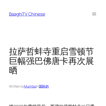
Skip
to
BaaghiTV Chinese
content
拉萨哲蚌寺重启雪顿节
巨幅强巴佛唐卡再次展
晒
Written by
Mumtaz
in
国际的