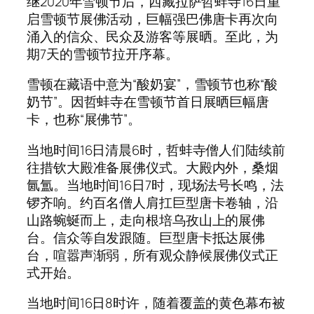
继2020年雪顿节后，西藏拉萨哲蚌寺16日重
启雪顿节展佛活动，巨幅强巴佛唐卡再次向
涌入的信众、民众及游客等展晒。至此，为
期7天的雪顿节拉开序幕。
雪顿在藏语中意为“酸奶宴”，雪顿节也称“酸
奶节”。因哲蚌寺在雪顿节首日展晒巨幅唐
卡，也称“展佛节”。
当地时间16日清晨6时，哲蚌寺僧人们陆续前
往措钦大殿准备展佛仪式。大殿内外，桑烟
氤氲。当地时间16日7时，现场法号长鸣，法
锣齐响。约百名僧人肩扛巨型唐卡卷轴，沿
山路蜿蜒而上，走向根培乌孜山上的展佛
台。信众等自发跟随。巨型唐卡抵达展佛
台，喧嚣声渐弱，所有观众静候展佛仪式正
式开始。
当地时间16日8时许，随着覆盖的黄色幕布被