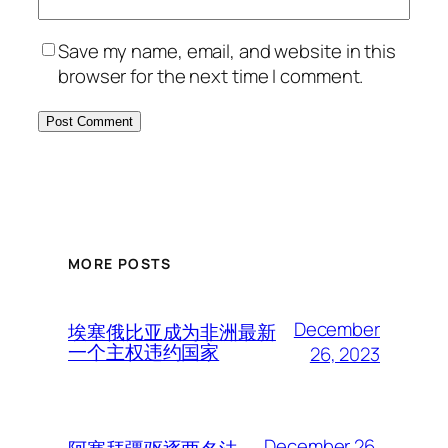
Save my name, email, and website in this
browser for the next time I comment.
MORE POSTS
December
埃塞俄比亚成为非洲最新
一个主权违约国家
26, 2023
December 26,