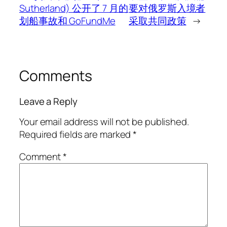
Sutherland) 公开了 7 月的
要对俄罗斯入境者
划船事故和 GoFundMe
采取共同政策
→
Comments
Leave a Reply
Your email address will not be published.
Required fields are marked
*
Comment
*