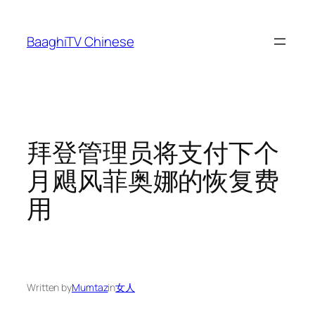
Skip
to
BaaghiTV Chinese
content
拜登管理员将支付下个
月飓风菲奥娜的恢复费
用
Written by
Mumtaz
in
女人