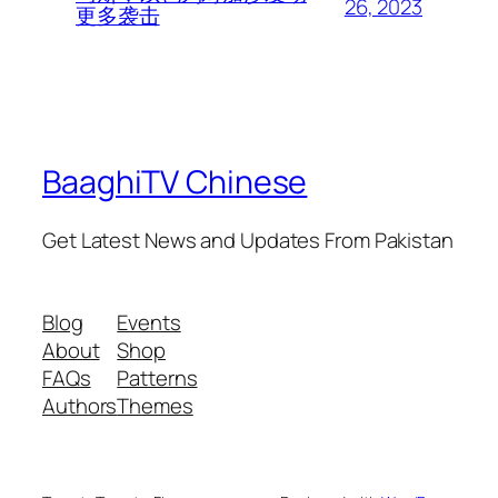
26, 2023
更多袭击
BaaghiTV Chinese
Get Latest News and Updates From Pakistan
Blog
Events
About
Shop
FAQs
Patterns
Authors
Themes