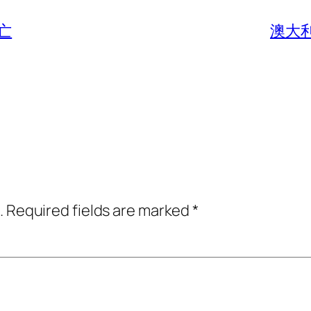
亡
澳大
.
Required fields are marked
*