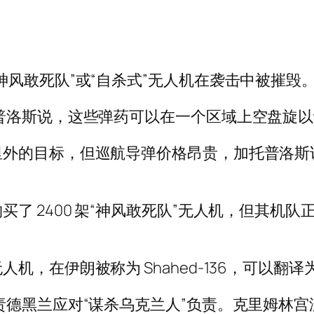
神风敢死队”或“自杀式”无人机在袭击中被摧毁
普洛斯说，这些弹药可以在一个区域上空盘旋
外的目标，但巡航导弹价格昂贵，加托普洛斯说
了 2400 架“神风敢死队”无人机，但其机队
，在伊朗被称为 Shahed-136，可以翻译
责德黑兰应对“谋杀乌克兰人”负责。克里姆林宫