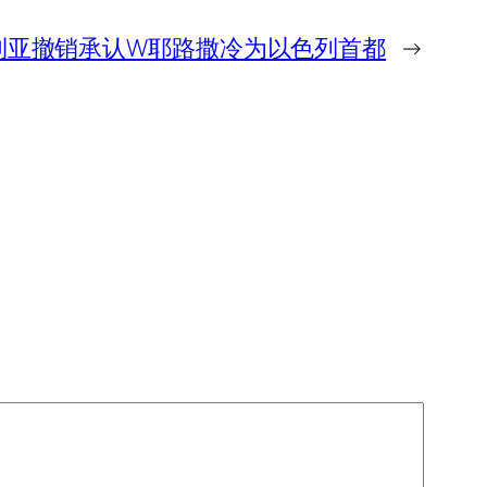
利亚撤销承认W耶路撒冷为以色列首都
→