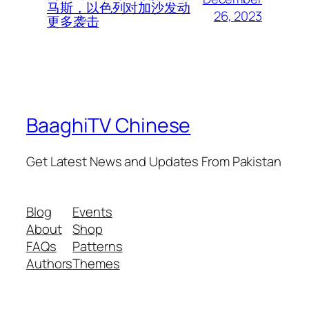
马斯，以色列对加沙发动
26, 2023
更多袭击
BaaghiTV Chinese
Get Latest News and Updates From Pakistan
Blog
Events
About
Shop
FAQs
Patterns
Authors
Themes