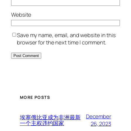
Website
Save my name, email, and website in this
browser for the next time I comment.
MORE POSTS
December
埃塞俄比亚成为非洲最新
一个主权违约国家
26, 2023