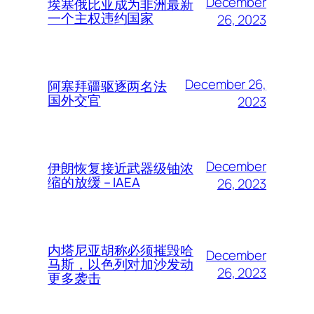
December
埃塞俄比亚成为非洲最新
一个主权违约国家
26, 2023
December 26,
阿塞拜疆驱逐两名法
国外交官
2023
December
伊朗恢复接近武器级铀浓
缩的放缓 – IAEA
26, 2023
内塔尼亚胡称必须摧毁哈
December
马斯，以色列对加沙发动
26, 2023
更多袭击