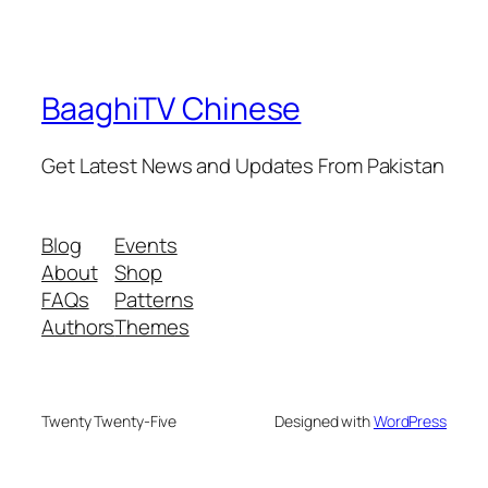
BaaghiTV Chinese
Get Latest News and Updates From Pakistan
Blog
Events
About
Shop
FAQs
Patterns
Authors
Themes
Twenty Twenty-Five
Designed with
WordPress