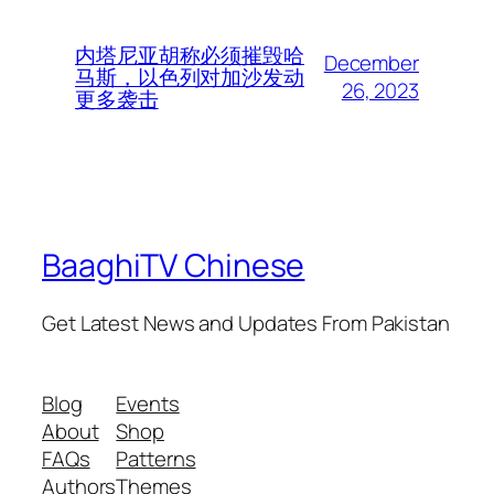
内塔尼亚胡称必须摧毁哈
December
马斯，以色列对加沙发动
26, 2023
更多袭击
BaaghiTV Chinese
Get Latest News and Updates From Pakistan
Blog
Events
About
Shop
FAQs
Patterns
Authors
Themes