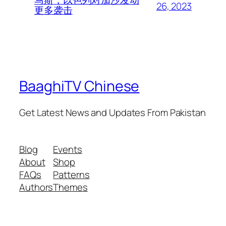
马斯，以色列对加沙发动
26, 2023
更多袭击
BaaghiTV Chinese
Get Latest News and Updates From Pakistan
Blog
Events
About
Shop
FAQs
Patterns
Authors
Themes