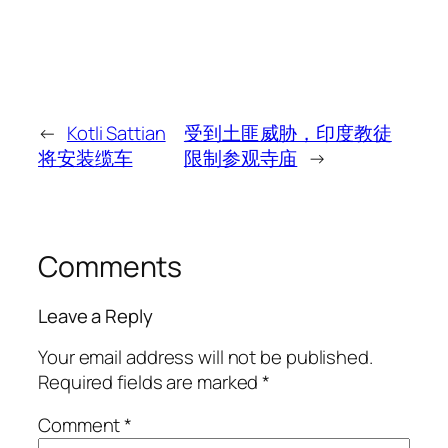
←
Kotli Sattian
受到土匪威胁，印度教徒
将安装缆车
限制参观寺庙
→
Comments
Leave a Reply
Your email address will not be published.
Required fields are marked
*
Comment
*